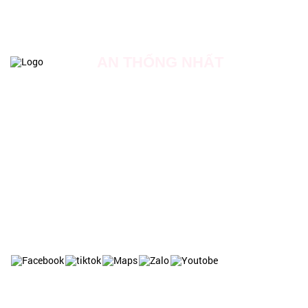
AN THỐNG NHẤT
Địa chỉ: Số 20 đường số 18, dự án Khu nhà ở Phong Phú,
Xã Phong Phú, Huyện Bình Chánh, TP Hồ Chí Minh.
Hotline: 0909 062 136
Liên Hệ Tuyển Dụng: 0931 417 511
Email: Admin.officer@anthongnhatsecurity.com
Website: https://anthongnhatsecurity.vn
Website: https://baovechungcu.com
Website: https://baovetoanha.vn
LIÊN HỆ TƯ VẤN