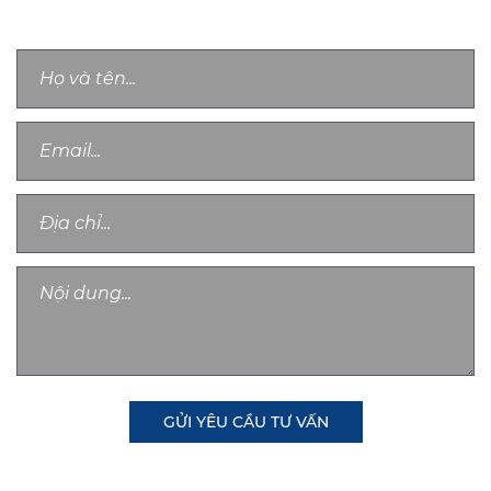
Chân thành cảm ơn quý khách, chúng tôi sẽ sớm liên lạc với bạn!
GỬI YÊU CẦU TƯ VẤN