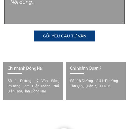
GỬI YÊU CẦU TƯ VẤN
Chi nhánh Đồng Nai
Chi nhánh Quận 7
Số 1 Đường Lý Văn Sâm,
Số 118 Đường số 41, Phường
Phường Tam Hiệp,Thành Phố
Tân Quy, Quận 7, TPHCM
Biên Hoà,Tỉnh Đồng Nai
Copyright © 2022 -
. All rights reserved.
BẢO VỆ - VỆ SĨ
Design by i-web.vn