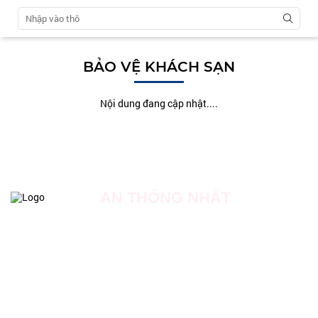
BẢO VỆ KHÁCH SẠN
Nội dung đang cập nhật....
AN THỐNG NHẤT
Địa chỉ: Số 20 đường số 18, dự án Khu nhà ở Phong Phú,
Xã Phong Phú, Huyện Bình Chánh, TP Hồ Chí Minh.
Hotline: 0909 062 136
Liên Hệ Tuyển Dụng: 0931 417 511
Email: Admin.officer@anthongnhatsecurity.com