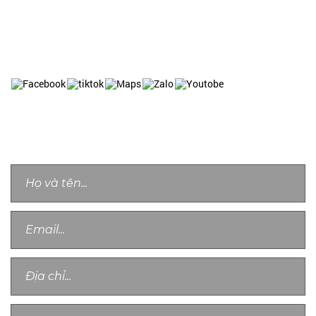
Website: https://anthongnhatsecurity.vn
Website: https://baovechungcu.com
Website: https://baovetoanha.vn
LIÊN HỆ TƯ VẤN
Chân thành cảm ơn quý khách, chúng tôi sẽ sớm liên lạc với bạn!